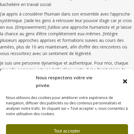
bachelière en travail social.
J’ai appris à considérer l’humain dans son ensemble avec l’approche
systémique. J’aide les gens à retrouver leur pouvoir d’agir car je crois
en eux. (Empowerment) J’utilise une approche humaniste et je laisse
la chance au gens d’être complètement eux-mêmes. J’intègre
plusieurs approches apprises et formations suivies au cours des
années, plus de 10 ans maintenant, afin d’offrir des rencontres où
vous ressortirez avec un sentiment de légèreté.
Je suis une personne dynamique et authentique. Pour moi, chaque
nouvelle personne est une belle découverte. Il me ferait plaisir de
vous rencontrer!
Nous respectons votre vie
privée.
Clientèle/service :
préadolescents/tes, adolescents/tes, jeunes
adultes 18-25 ans, adultes, couples, familles. Consultations
Nous utilisons des cookies pour améliorer votre expérience de
psychosociales.
navigation, diffuser des publicités ou des contenus personnalisés et
Approches:
systémique, cognitive comportementale.
analyser notre trafic. En cliquant sur « Tout accepter », vous consentez à
notre utilisation des cookies.
Problématiques :
entre autre : remises en question, étapes de vie
difficiles, troubles anxieux, troubles de l’humeur (dépression, troubles
Tout accepter
affectifs bipolaires, cyclothymie), traits ou troubles de la personnalité