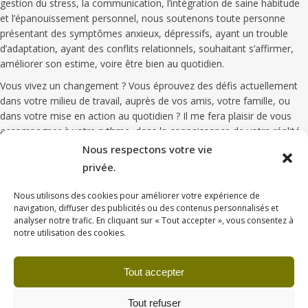
gestion du stress, la communication, l’intégration de saine habitude
et l’épanouissement personnel, nous soutenons toute personne
présentant des symptômes anxieux, dépressifs, ayant un trouble
d’adaptation, ayant des conflits relationnels, souhaitant s’affirmer,
améliorer son estime, voire être bien au quotidien.
Vous vivez un changement ? Vous éprouvez des défis actuellement
dans votre milieu de travail, auprès de vos amis, votre famille, ou
dans votre mise en action au quotidien ? Il me fera plaisir de vous
accompagner à votre rythme, dans la connaissance de votre réalité.
Ensemble, nous établirons un plan de travail pour vous amener à
Nous respectons votre vie
devenir la version 2.o. de vos envies tout en conservant votre
privée.
essence et valeur qui vous définissent.
Nous utilisons des cookies pour améliorer votre expérience de
Clientèle/service
: enfant, adolescent, adulte, couple et famille.
navigation, diffuser des publicités ou des contenus personnalisés et
Consultation thérapeutique :
individuelle, de couple et familiale.
analyser notre trafic. En cliquant sur « Tout accepter », vous consentez à
notre utilisation des cookies.
Approches thérapeutiques
: intervention psychosociale basée sur
les approches systémique, orientée vers les solutions, d’acceptation
Tout accepter
et d’engagement ainsi qu’une approche comportementale intégrative
de couple.
Tout refuser